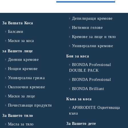
Депилиращи кремове
За Вашата Коса
Интимни гелове
Балсами
Кремове за лице и тяло
Маски за коса
Универсални кремове
за Вашето лице
Боя за коса
Дневни кремове
BIONDA Professional
Нощни кремове
DOUBLE PACK
Универсална грижа
BIONDA Professional
Околоочни кремове
BIONDA Brilliant
Маски за лице
Къна за коса
Почиставащи продукти
APHRODITE Оцветяваща
къна
За Вашето тяло
За Вашето дете
Масла за тяло