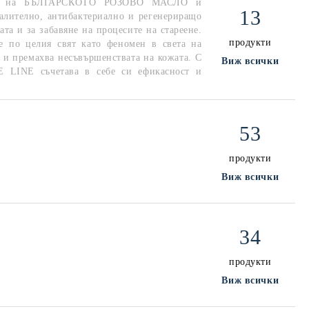
ества на БЪЛГАРСКОТО РОЗОВО МАСЛО и
13
лително, антибактериално и регенериращо
та и за забавяне на процесите на стареене.
продукти
е по целия свят като феномен в света на
и и премахва несъвършенствата на кожата. С
Виж всички
E LINE съчетава в себе си ефикасност и
53
продукти
Виж всички
34
продукти
Виж всички