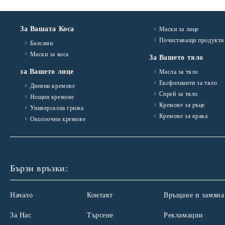
За Вашата Коса
Маски за лице
Почиставащи продукти
Балсами
Маски за коса
За Вашето тяло
за Вашето лице
Масла за тяло
Ексфолианти за тяло
Дневни кремове
Спрей за тяло
Нощни кремове
Кремове за ръце
Универсална грижа
Кремове за крака
Околоочни кремове
Бързи връзки:
Начало
Контакт
Връщане и замяна
За Нас
Търсене
Рекламации