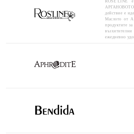
ROSE'LINE е
АРГАНОВОТО М
действие е ид
Маслото от А
продуктите за
възхитителни
ежедневно удо