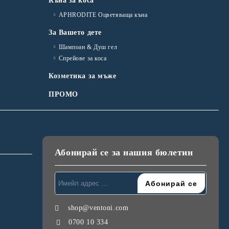
Къна за коса
APHRODITE Оцветяваща къна
За Вашето дете
Шампоан & Душ гел
Спрейове за коса
Козметика за мъже
ПРОМО
Абонирай се за нашия бюлетин
shop@ventoni.com
0700 10 334