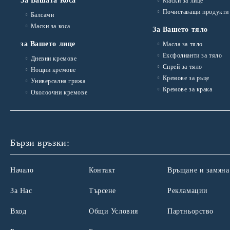
За Вашата Коса
Маски за лице
Почиставащи продукти
Балсами
Маски за коса
За Вашето тяло
за Вашето лице
Масла за тяло
Ексфолианти за тяло
Дневни кремове
Спрей за тяло
Нощни кремове
Кремове за ръце
Универсална грижа
Кремове за крака
Околоочни кремове
Бързи връзки:
Начало
Контакт
Връщане и замяна
За Нас
Търсене
Рекламации
Вход
Общи Условия
Партньорство