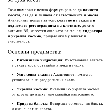
Този шампоан е нежно формулиран, за да
почисти
косата, без да я лишава от естествените и масла
.
Алантоинът помага за
успокояване на скалпа и
подпомага регенерацията на клетките
, докато
витамин B5, известен още като пантенол,
хидратира
и укрепва косъма
, придавайки му блясък и
еластичност.
Основни предимства:
Интензивна хидратация:
Възстановява влагата
в сухата коса, оставяйки я мека и гладка.
Успокоява скалпа:
Алантоинът помага за
успокояване на раздразнения скалп.
Укрепва косъма:
Витамин B5 укрепва косъма
от корена до върха, намалявайки накъсването.
Придава блясък:
Възвръща естествения блясък
и жизненост на косата.