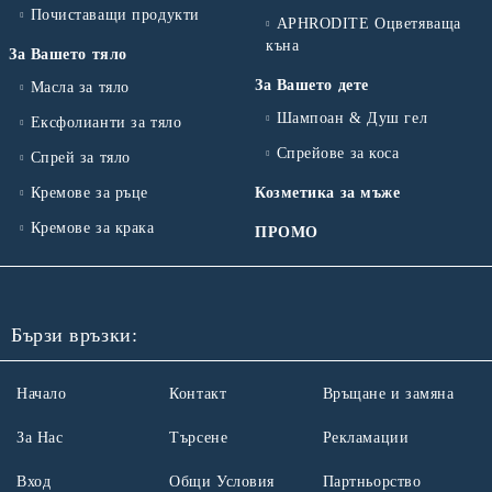
Почиставащи продукти
APHRODITE Оцветяваща
къна
За Вашето тяло
За Вашето дете
Масла за тяло
Шампоан & Душ гел
Ексфолианти за тяло
Спрейове за коса
Спрей за тяло
Кремове за ръце
Козметика за мъже
Кремове за крака
ПРОМО
Бързи връзки:
Начало
Контакт
Връщане и замяна
За Нас
Търсене
Рекламации
Вход
Общи Условия
Партньорство