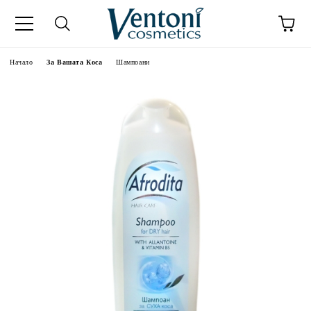
к
Начало
За Вашата Коса
Шампоани