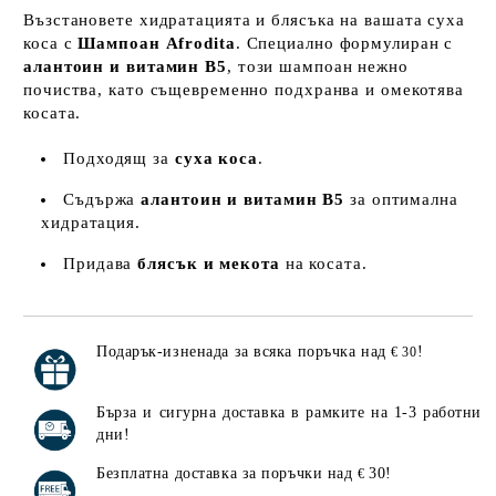
Възстановете хидратацията и блясъка на вашата суха
коса с
Шампоан Afrodita
. Специално формулиран с
алантоин и витамин B5
, този шампоан нежно
почиства, като същевременно подхранва и омекотява
косата.
Подходящ за
суха коса
.
Съдържа
алантоин и витамин B5
за оптимална
хидратация.
Придава
блясък и мекота
на косата.
Подарък-изненада за всяка поръчка над
!
€ 30
Добави в желани
Бърза и сигурна доставка в рамките на 1-3 работни
дни!
Безплатна доставка за поръчки над
30!
€