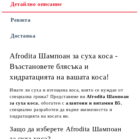
Детайлно описание
Ревюта
Съгласен съм с
Политиката за лични данни
Доставка
Ние ще се свържем с вас в рамките на работния ден.
Afrodita Шампоан за суха коса -
Възстановете блясъка и
хидратацията на вашата коса!
Имате ли суха и изтощена коса, която се нуждае от
специална грижа? Представяме ви
Afrodita Шампоан
за суха коса
, обогатен с
алантоин и витамин B5
,
специално разработен да върне жизнеността и
хидратацията на косата ви.
Защо да изберете Afrodita Шампоан
за суха коса?