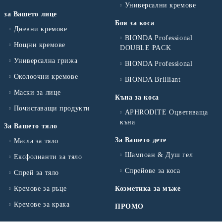
Универсални кремове
за Вашето лице
Боя за коса
Дневни кремове
BIONDA Professional
Нощни кремове
DOUBLE PACK
Универсална грижа
BIONDA Professional
Околоочни кремове
BIONDA Brilliant
Маски за лице
Къна за коса
Почиставащи продукти
APHRODITE Оцветяваща
къна
За Вашето тяло
За Вашето дете
Масла за тяло
Шампоан & Душ гел
Ексфолианти за тяло
Спрейове за коса
Спрей за тяло
Кремове за ръце
Козметика за мъже
Кремове за крака
ПРОМО