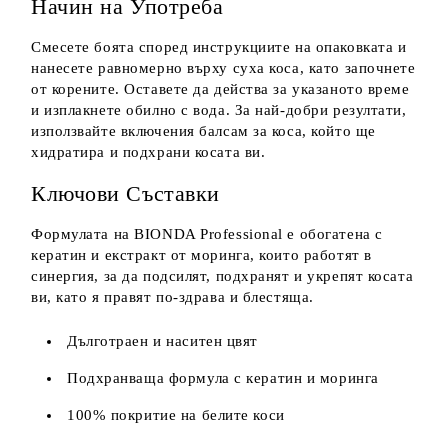
Начин на Употреба
Смесете боята според инструкциите на опаковката и
нанесете равномерно върху суха коса, като започнете
от корените. Оставете да действа за указаното време
и изплакнете обилно с вода. За най-добри резултати,
използвайте включения балсам за коса, който ще
хидратира и подхрани косата ви.
Ключови Съставки
Формулата на BIONDA Professional е обогатена с
кератин и екстракт от моринга, които работят в
синергия, за да подсилят, подхранят и укрепят косата
ви, като я правят по-здрава и блестяща.
Дълготраен и наситен цвят
Подхранваща формула с кератин и моринга
100% покритие на белите коси