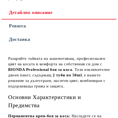
Детайлно описание
Ревюта
Съгласен съм с
Политиката за лични данни
Доставка
Ние ще се свържем с вас в рамките на работния ден.
Разкрийте тайната на зашеметяващ, професионален
цвят на косата в комфорта на собствения си дом с
BIONDA Professional боя за коса
. Този изключителен
двоен пакет, съдържащ
2 туби по 50ml
, е вашето
решение за дълготраен, наситен цвят, комбиниран с
подхранваща грижа и защита.
Основни Характеристики и
Предимства
Перманентна крем-боя за коса:
Насладете се на