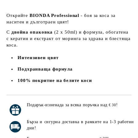
Открийте
BIONDA Professional
- боя за коса за
наситен и дълготраен цвят!
С
двойна опаковка
(2 x 50ml) и формула, обогатена
с кератин и екстракт от моринга за здрава и блестяща
коса.
Интензивен цвят
Подхранваща формула
100% покритие на белите коси
Подарък-изненада за всяка поръчка над
!
€ 30
Добави в желани
Бърза и сигурна доставка в рамките на 1-3 работни
дни!