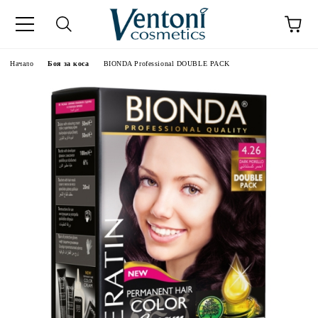
к
Начало
Боя за коса
BIONDA Professional DOUBLE PACK