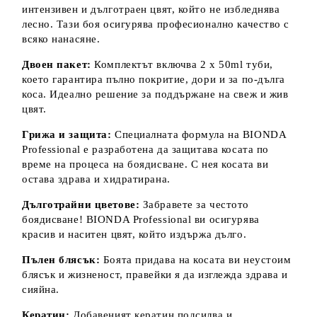
интензивен и дълготраен цвят, който не избледнява
лесно. Тази боя осигурява професионално качество с
всяко нанасяне.
Двоен пакет:
Комплектът включва 2 x 50ml туби,
което гарантира пълно покритие, дори и за по-дълга
коса. Идеално решение за поддържане на свеж и жив
цвят.
Грижа и защита:
Специалната формула на BIONDA
Professional е разработена да защитава косата по
време на процеса на боядисване. С нея косата ви
остава здрава и хидратирана.
Дълготрайни цветове:
Забравете за честото
боядисване! BIONDA Professional ви осигурява
красив и наситен цвят, който издържа дълго.
Пълен блясък:
Боята придава на косата ви неустоим
блясък и жизненост, правейки я да изглежда здрава и
сияйна.
Кератин:
Добавеният кератин подсилва и