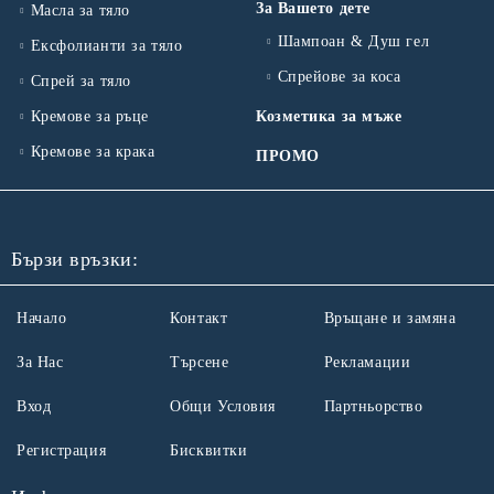
За Вашето дете
Масла за тяло
Шампоан & Душ гел
Ексфолианти за тяло
Спрейове за коса
Спрей за тяло
Кремове за ръце
Козметика за мъже
Кремове за крака
ПРОМО
Бързи връзки:
Начало
Контакт
Връщане и замяна
За Нас
Търсене
Рекламации
Вход
Общи Условия
Партньорство
Регистрация
Бисквитки