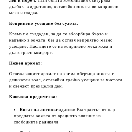
лен и пореч.
Тази богата комбинация осигурява
дълбока хидратация, оставяйки кожата ви копринено
мека и гладка.
Копринено усещане без сухота:
Кремът е създаден, за да се абсорбира бързо и
напълно в кожата, без да оставя неприятно мазно
усещане. Насладете се на копринено мека кожа и
дълготраен комфорт.
Нежен аромат:
Освежаващият аромат на крема обгръща кожата с
деликатен воал, оставяйки трайно усещане за чистота
и свежест през целия ден.
Ключови предимства:
Богат на антиоксиданти:
Екстрактът от нар
предпазва кожата от вредното влияние на
свободните радикали.