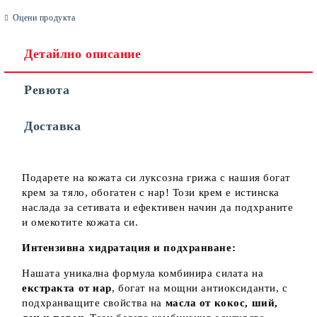
Оцени продукта
Детайлно описание
Ревюта
Съгласен съм с
Политиката за лични данни
Доставка
Ние ще се свържем с вас в рамките на работния ден.
Подарете на кожата си луксозна грижа с нашия богат
крем за тяло, обогатен с нар! Този крем е истинска
наслада за сетивата и ефективен начин да подхраните
и омекотите кожата си.
Интензивна хидратация и подхранване:
Нашата уникална формула комбинира силата на
екстракта от нар
, богат на мощни антиоксиданти, с
подхранващите свойства на
масла от кокос, ший,