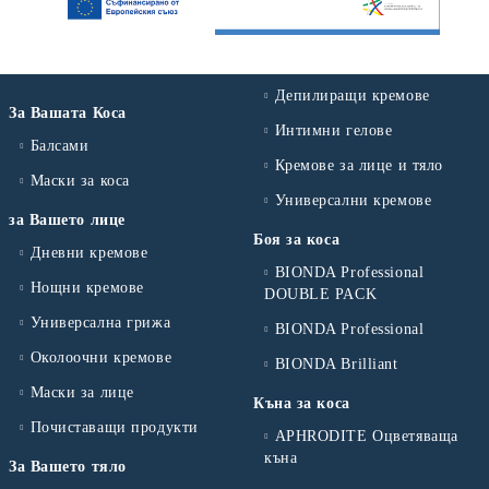
Депилиращи кремове
За Вашата Коса
Интимни гелове
Балсами
Кремове за лице и тяло
Маски за коса
Универсални кремове
за Вашето лице
Боя за коса
Дневни кремове
BIONDA Professional
Нощни кремове
DOUBLE PACK
Универсална грижа
BIONDA Professional
Околоочни кремове
BIONDA Brilliant
Маски за лице
Къна за коса
Почиставащи продукти
APHRODITE Оцветяваща
къна
За Вашето тяло