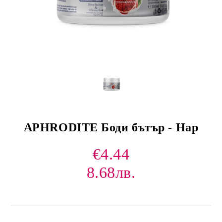
APHRODITE Боди бътър - Нар
€4.44
8.68лв.