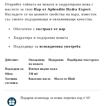
Открийте тайната на меката и хидратирана кожа с
маслото за тяло
Нар от Aphrodite Hydra Expert
.
Насладете се на ценните свойства на нара, известен
със своите подхранващи и овлажняващи качества.
Обогатено с
екстракт от нар
Хидратира и подхранва кожата
Подходящо за
всекидневна употреба
Действие:
Овлажнява
Подхранва
Подобрява текстурата
на кожата
Подходящ за:
Всички видове кожа
Обем:
350
ml
Активна
Кокосово масло
Масло от Ший
съставка:
Подарък-изненада за всяка поръчка над
!
€ 30
Добави в желани