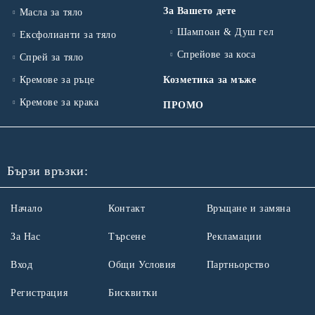
За Вашето дете
Масла за тяло
Шампоан & Душ гел
Ексфолианти за тяло
Спрейове за коса
Спрей за тяло
Кремове за ръце
Козметика за мъже
Кремове за крака
ПРОМО
Бързи връзки:
Начало
Контакт
Връщане и замяна
За Нас
Търсене
Рекламации
Вход
Общи Условия
Партньорство
Регистрация
Бисквитки