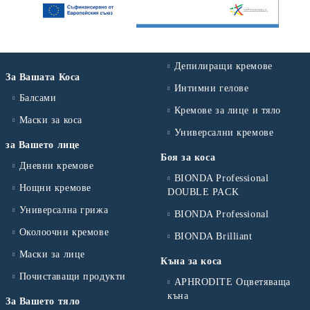
Депилиращи кремове
За Вашата Коса
Интимни гелове
Балсами
Кремове за лице и тяло
Маски за коса
Универсални кремове
за Вашето лице
Боя за коса
Дневни кремове
BIONDA Professional
Нощни кремове
DOUBLE PACK
Универсална грижа
BIONDA Professional
Околоочни кремове
BIONDA Brilliant
Маски за лице
Къна за коса
Почиставащи продукти
APHRODITE Оцветяваща
къна
За Вашето тяло