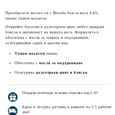
Преобразете косата си с Bionda боя за коса 4.65,
нюанс тъмен махагон.
Открийте богатия и дълготраен цвят, който придава
блясък и жизненост на вашата коса. Формулата е
обогатена с масла за защита и подхранване,
осигурявайки здрав и красив вид.
Тъмен махагон
нюанс
Обогатена с
масла за подхранване
Осигурява
дълготраен цвят и блясък
Подарък-изненада за всяка поръчка над
!
€ 30
Добави в желани
Бърза и сигурна доставка в рамките на 1-3 работни
дни!