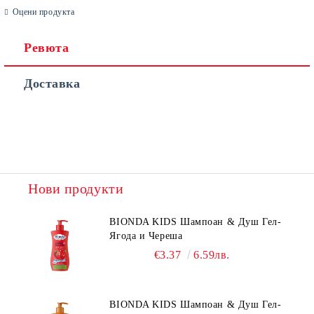
Оцени продукта
Ревюта
Доставка
Съгласен съм с
Политиката за лични данни
Ние ще се свържем с вас в рамките на работния ден.
Нови продукти
BIONDA KIDS Шампоан & Душ Гел-
Ягода и Череша
€3.37
6.59лв.
BIONDA KIDS Шампоан & Душ Гел-