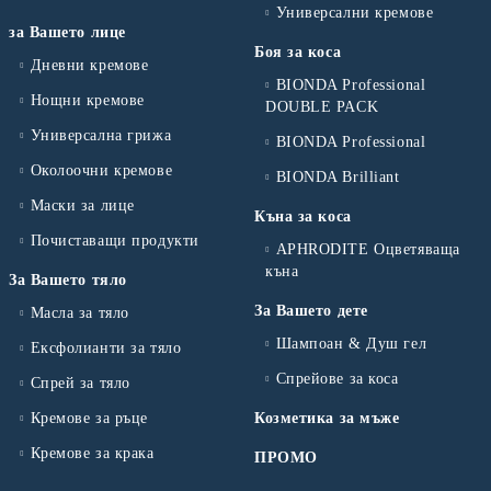
Универсални кремове
за Вашето лице
Боя за коса
Дневни кремове
BIONDA Professional
Нощни кремове
DOUBLE PACK
Универсална грижа
BIONDA Professional
Околоочни кремове
BIONDA Brilliant
Маски за лице
Къна за коса
Почиставащи продукти
APHRODITE Оцветяваща
къна
За Вашето тяло
За Вашето дете
Масла за тяло
Шампоан & Душ гел
Ексфолианти за тяло
Спрейове за коса
Спрей за тяло
Кремове за ръце
Козметика за мъже
Кремове за крака
ПРОМО