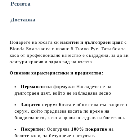
Ревюта
Съгласен съм с
Политиката за лични данни
Доставка
Ние ще се свържем с вас в рамките на работния ден.
Подарете на косата си
наситен и дълготраен цвят
с
Bionda Боя за коса в нюанс 6 Тъмно Рус. Тази боя за
коса от професионално качество е създадена, за да ви
осигури красив и здрав вид на косата.
Основни характеристики и предимства:
Перманентна формула:
Насладете се на
дълготраен цвят, който не избледнява лесно.
Защитен серум:
Боята е обогатена със защитен
серум, който предпазва косата по време на
боядисването, като я прави по-здрава и блестяща.
Покритие:
Осигурява
100% покритие
на
белите коси, за безупречен резултат.