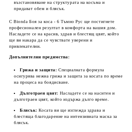
възстановяване на структурата на косъма и
придават обем и блясък.
С Bionda Боя за коса - 6 Тъмно Рус ще постигнете
професионален резултат в комфорта на вашия дом.
Насладете се на красив, здрав и блестящ цвят, който
ще ви накара да се чувствате уверени и
привлекателни.
Допълнителни предимства:
Грижа и защита:
Специалната формула
осигурява нежна грижа и защита за косата по време
на процеса на боядисване.
Дълготраен цвят:
Насладете се на наситен и
дълготраен цвят, който издържа дълго време.
Блясък:
Косата ви ще изглежда здрава и
блестяща благодарение на интензивната маска за
блясък.