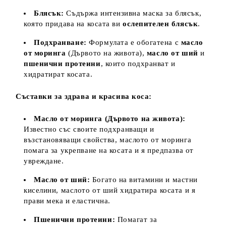
Блясък:
Съдържа интензивна маска за блясък,
която придава на косата ви
ослепителен блясък
.
Подхранване:
Формулата е обогатена с
масло
от моринга
(Дървото на живота),
масло от ший
и
пшенични протеини
, които подхранват и
хидратират косата.
Съставки за здрава и красива коса:
Масло от моринга (Дървото на живота):
Известно със своите подхранващи и
възстановяващи свойства, маслото от моринга
помага за укрепване на косата и я предпазва от
увреждане.
Масло от ший:
Богато на витамини и мастни
киселини, маслото от ший хидратира косата и я
прави мека и еластична.
Пшенични протеини:
Помагат за