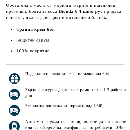
Обогатена с масла от моринга, карите и пшенични
протеини, боята за коса
Bionda 6 Тъмно рус
придава
наситен, дълготраен цвят и интензивен блясък.
Трайна крем-боя
Защитен серум
100% покритие
Подарък-изненада за всяка поръчка над
!
€ 30
Добави в желани
Бърза и сигурна доставка в рамките на 1-3 работни
дни!
Безплатна доставка за поръчки над
30!
€
Ако имате нужда от помощ, можете да ни пишете
или се обадете на телефона за потребители: 0700-