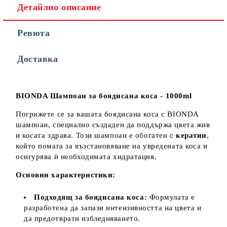
Детайлно описание
Ревюта
Съгласен съм с
Политиката за лични данни
Доставка
Ние ще се свържем с вас в рамките на работния ден.
BIONDA Шампоан за боядисана коса - 1000ml
Погрижете се за вашата боядисана коса с BIONDA
шампоан, специално създаден да поддържа цвета жив
и косата здрава. Този шампоан е обогатен с
кератин
,
който помага за възстановяване на увредената коса и
осигурява ѝ необходимата хидратация.
Основни характеристики:
Подходящ за боядисана коса:
Формулата е
разработена да запази интензивността на цвета и
да предотврати избледняването.