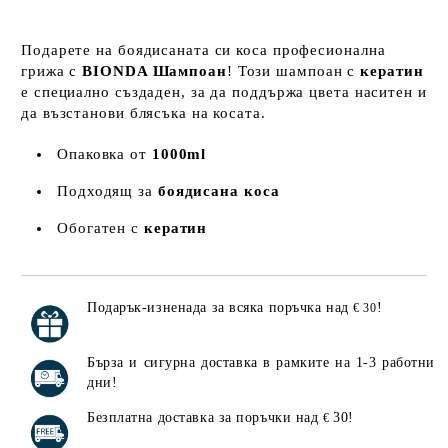
Подарете на боядисаната си коса професионална
грижа с
BIONDA Шампоан
! Този шампоан с
кератин
е специално създаден, за да поддържа цвета наситен и
да възстанови блясъка на косата.
Опаковка от
1000ml
Подходящ за
боядисана коса
Обогатен с
кератин
Подарък-изненада за всяка поръчка над
!
€ 30
Добави в желани
Бърза и сигурна доставка в рамките на 1-3 работни
дни!
Безплатна доставка за поръчки над
30!
€