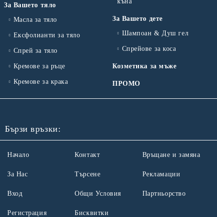
къна
За Вашето тяло
За Вашето дете
Масла за тяло
Шампоан & Душ гел
Ексфолианти за тяло
Спрейове за коса
Спрей за тяло
Кремове за ръце
Козметика за мъже
Кремове за крака
ПРОМО
Бързи връзки:
Начало
Контакт
Връщане и замяна
За Нас
Търсене
Рекламации
Вход
Общи Условия
Партньорство
Регистрация
Бисквитки