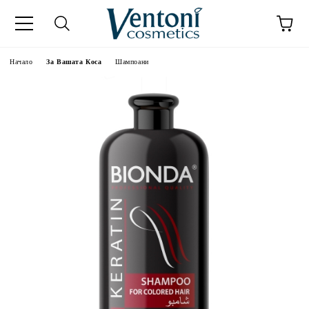
к
Начало
За Вашата Коса
Шампоани