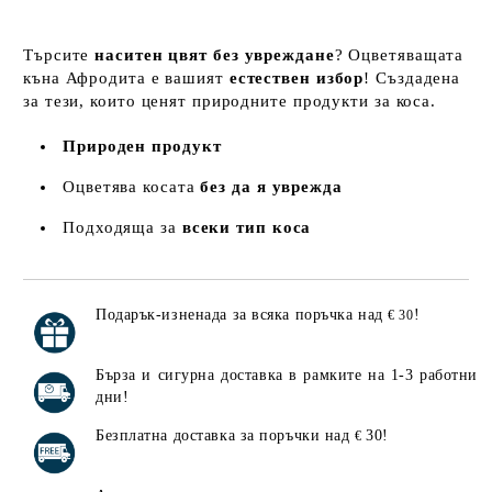
Търсите
наситен цвят без увреждане
? Оцветяващата
къна Афродита е вашият
естествен избор
! Създадена
за тези, които ценят природните продукти за коса.
Природен продукт
Оцветява косата
без да я уврежда
Подходяща за
всеки тип коса
Подарък-изненада за всяка поръчка над
!
€ 30
Добави в желани
Бърза и сигурна доставка в рамките на 1-3 работни
дни!
Безплатна доставка за поръчки над
30!
€