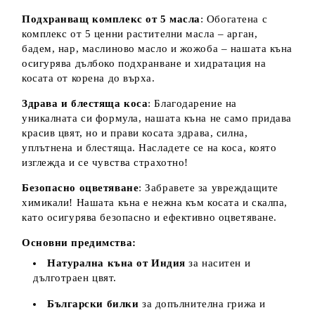
Подхранващ комплекс от 5 масла
: Обогатена с
комплекс от 5 ценни растителни масла – арган,
бадем, нар, маслиново масло и жожоба – нашата къна
осигурява дълбоко подхранване и хидратация на
косата от корена до върха.
Здрава и блестяща коса
: Благодарение на
уникалната си формула, нашата къна не само придава
красив цвят, но и прави косата здрава, силна,
уплътнена и блестяща. Насладете се на коса, която
изглежда и се чувства страхотно!
Безопасно оцветяване
: Забравете за увреждащите
химикали! Нашата къна е нежна към косата и скалпа,
като осигурява безопасно и ефективно оцветяване.
Основни предимства:
Натурална къна от Индия
за наситен и
дълготраен цвят.
Български билки
за допълнителна грижа и