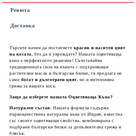
Ревюта
Съгласен съм с
Политиката за лични данни
Доставка
Ние ще се свържем с вас в рамките на работния ден.
Търсите начин да постигнете
красив и наситен цвят
на косата
, без да я увреждате? Нашата оцветяваща
къна е перфектното решение! Съчетавайки
традиционната сила на къната с подхранващи
растителни масла и български билки, тя предлага не
само
богат и дълготраен цвят
, но и интензивна
грижа за вашата коса.
Защо да изберете нашата Оцветяваща Къна?
Натурален състав
: Нашата формула съдържа
първокачествена натурална къна от Индия, известна
със своите оцветяващи свойства, комбинирана с
подбрани български билки за допълнителна грижа и
блясък.