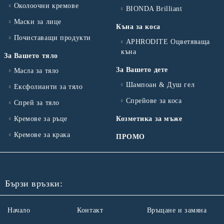
Околоочни кремове
BIONDA Brilliant
Маски за лице
Къна за коса
Почиставащи продукти
APHRODITE Оцветяваща
къна
За Вашето тяло
За Вашето дете
Масла за тяло
Шампоан & Душ гел
Ексфолианти за тяло
Спрейове за коса
Спрей за тяло
Кремове за ръце
Козметика за мъже
Кремове за крака
ПРОМО
Бързи връзки:
Начало
Контакт
Връщане и замяна