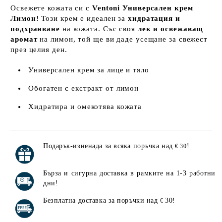
Освежете кожата си с
Ventoni Универсален крем
Лимон
! Този крем е идеален за
хидратация и
подхранване
на кожата. Със своя
лек и освежаващ
аромат
на лимон, той ще ви даде усещане за свежест
през целия ден.
Универсален крем за лице и тяло
Обогатен с екстракт от лимон
Хидратира и омекотява кожата
Подарък-изненада за всяка поръчка над
!
€ 30
Добави в желани
Бърза и сигурна доставка в рамките на 1-3 работни
дни!
Безплатна доставка за поръчки над
30!
€