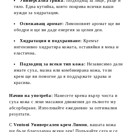
Универсална грижа:
Подходящ за лице, ръце и
тяло. Една кутийка, която покрива всички ваши
нужди за хидратация.
Освежаващ аромат:
Лимоновият аромат ще ви
ободри и ще ви даде енергия за целия ден.
Хидратация и подхранване:
Кремът
интензивно хидратира кожата, оставяйки я мека и
еластична.
Подходящ за всеки тип кожа:
Независимо дали
имате суха, мазна или комбинирана кожа, този
крем ще ви помогне да я поддържате здрава и
красива.
Начин на употреба:
Нанесете крема върху чиста и
суха кожа с леки масажни движения до пълното му
абсорбиране. Използвайте ежедневно за оптимални
резултати.
С
Ventoni Универсален крем Лимон
, вашата кожа
ще бъде благодарна всеки ден! Поръчайте сега и се