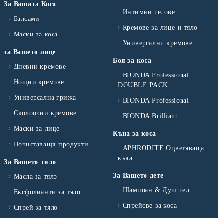
За Вашата Коса
Интимни гелове
Балсами
Кремове за лице и тяло
Маски за коса
Универсални кремове
за Вашето лице
Боя за коса
Дневни кремове
BIONDA Professional
Нощни кремове
DOUBLE PACK
Универсална грижа
BIONDA Professional
Околоочни кремове
BIONDA Brilliant
Маски за лице
Къна за коса
Почиставащи продукти
APHRODITE Оцветяваща
къна
За Вашето тяло
За Вашето дете
Масла за тяло
Шампоан & Душ гел
Ексфолианти за тяло
Спрейове за коса
Спрей за тяло