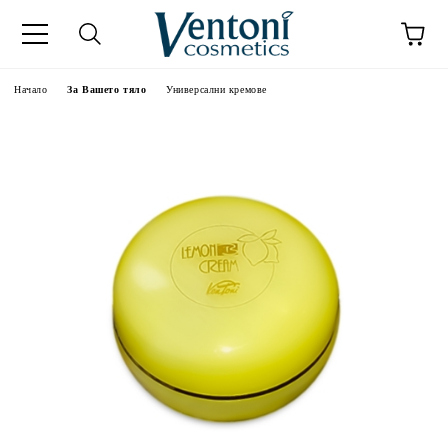
к
Начало
За Вашето тяло
Универсални кремове