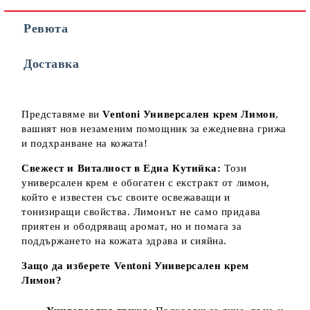
Ревюта
Съгласен съм с
Политиката за лични данни
Доставка
Ние ще се свържем с вас в рамките на работния ден.
Представяме ви
Ventoni Универсален крем Лимон
,
вашият нов незаменим помощник за ежедневна грижа
и подхранване на кожата!
Свежест и Виталност в Една Кутийка:
Този
универсален крем е обогатен с екстракт от лимон,
който е известен със своите освежаващи и
тонизиращи свойства. Лимонът не само придава
приятен и ободряващ аромат, но и помага за
поддържането на кожата здрава и сияйна.
Защо да изберете Ventoni Универсален крем
Лимон?