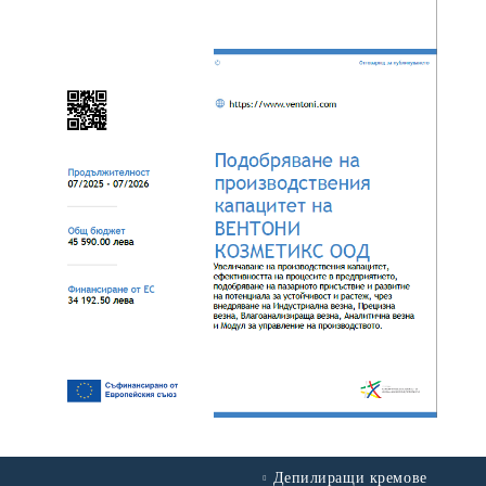
Депилиращи кремове