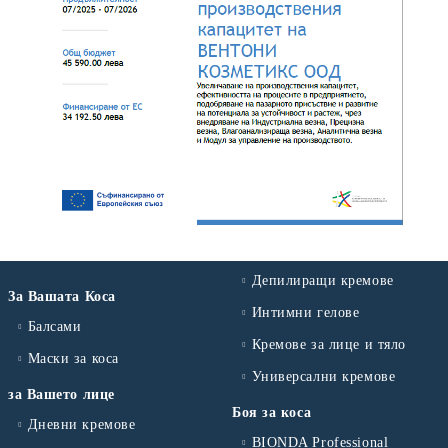
Депилиращи кремове
За Вашата Коса
Интимни гелове
Балсами
Кремове за лице и тяло
Маски за коса
Универсални кремове
за Вашето лице
Боя за коса
Дневни кремове
BIONDA Professional