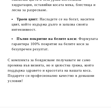
хидратация, оставяйки косата мека, блестяща и
лесна за разресване.
Траен цвят:
Насладете се на богат, наситен
цвят, който издържа дълго и запазва своята
интензивност.
Пълно покритие на белите коси:
Формулата
гарантира 100% покритие на белите коси за
безупречен резултат.
С комплекта за боядисване получавате не само
промяна във визията, но и цялостна грижа, която
поддържа здравето и красотата на вашата коса.
Подарете си професионално качество в домашни
условия!