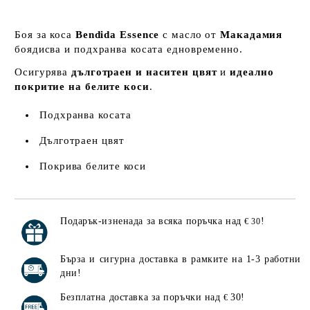
Боя за коса
Bendida Essence
с масло от
Макадамия
боядисва и подхранва косата едновременно.
Осигурява
дълготраен и наситен цвят
и
идеално
покритие на белите коси
.
Подхранва косата
Дълготраен цвят
Покрива белите коси
Подарък-изненада за всяка поръчка над
!
€ 30
Добави в желани
Бърза и сигурна доставка в рамките на 1-3 работни
дни!
Безплатна доставка за поръчки над
30!
€