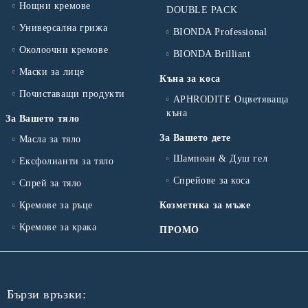
Нощни кремове
DOUBLE PACK
Универсална грижа
BIONDA Professional
Околоочни кремове
BIONDA Brilliant
Маски за лице
Къна за коса
Почиставащи продукти
APHRODITE Оцветяваща
къна
За Вашето тяло
За Вашето дете
Масла за тяло
Шампоан & Душ гел
Ексфолианти за тяло
Спрейове за коса
Спрей за тяло
Кремове за ръце
Козметика за мъже
Кремове за крака
ПРОМО
Бързи връзки: