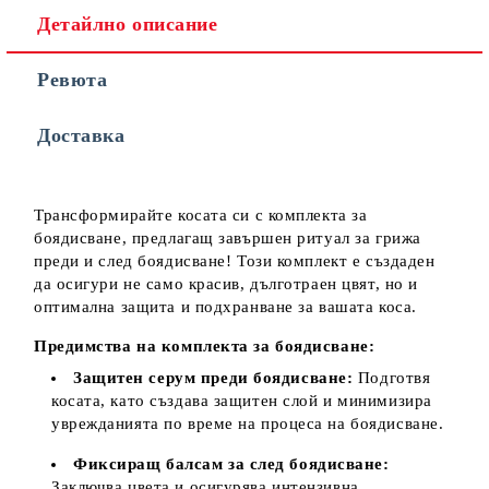
Детайлно описание
Ревюта
Съгласен съм с
Политиката за лични данни
Доставка
Ние ще се свържем с вас в рамките на работния ден.
Трансформирайте косата си с комплекта за
боядисване, предлагащ завършен ритуал за грижа
преди и след боядисване! Този комплект е създаден
да осигури не само красив, дълготраен цвят, но и
оптимална защита и подхранване за вашата коса.
Предимства на комплекта за боядисване:
Защитен серум преди боядисване:
Подготвя
косата, като създава защитен слой и минимизира
уврежданията по време на процеса на боядисване.
Фиксиращ балсам за след боядисване:
Заключва цвета и осигурява интензивна