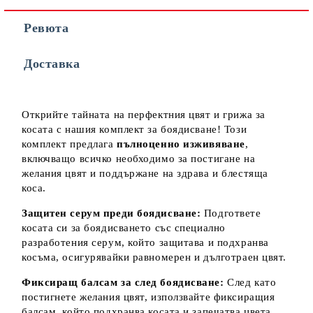
Ревюта
Съгласен съм с
Политиката за лични данни
Доставка
Ние ще се свържем с вас в рамките на работния ден.
Открийте тайната на перфектния цвят и грижа за
косата с нашия комплект за боядисване! Този
комплект предлага
пълноценно изживяване
,
включващо всичко необходимо за постигане на
желания цвят и поддържане на здрава и блестяща
коса.
Защитен серум преди боядисване:
Подгответе
косата си за боядисването със специално
разработения серум, който защитава и подхранва
косъма, осигурявайки равномерен и дълготраен цвят.
Фиксиращ балсам за след боядисване:
След като
постигнете желания цвят, използвайте фиксиращия
балсам, който подхранва косата и запечатва цвета,