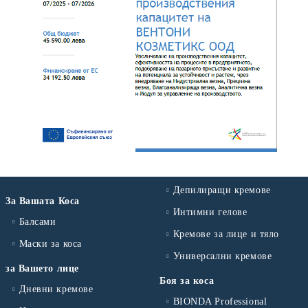
Депилиращи кремове
За Вашата Коса
Интимни гелове
Балсами
Кремове за лице и тяло
Маски за коса
Универсални кремове
за Вашето лице
Боя за коса
Дневни кремове
BIONDA Professional