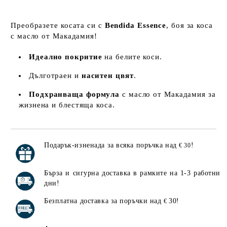
Преобразете косата си с
Bendida Essence
, боя за коса
с масло от Макадамия!
Идеално покритие
на белите коси.
Дълготраен и
наситен цвят
.
Подхранваща формула
с масло от Макадамия за
жизнена и блестяща коса.
Подарък-изненада за всяка поръчка над
!
€ 30
Добави в желани
Бърза и сигурна доставка в рамките на 1-3 работни
дни!
Безплатна доставка за поръчки над
30!
€