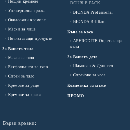
Нощни кремове
DOUBLE PACK
Универсална грижа
BIONDA Professional
Околоочни кремове
BIONDA Brilliant
Маски за лице
Къна за коса
Почиставащи продукти
APHRODITE Оцветяваща
къна
За Вашето тяло
За Вашето дете
Масла за тяло
Шампоан & Душ гел
Ексфолианти за тяло
Спрейове за коса
Спрей за тяло
Кремове за ръце
Козметика за мъже
Кремове за крака
ПРОМО
Бързи връзки: