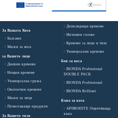
Депилиращи кремове
За Вашата Коса
Интимни гелове
Балсами
Кремове за лице и тяло
Маски за коса
Универсални кремове
за Вашето лице
Боя за коса
Дневни кремове
BIONDA Professional
Нощни кремове
DOUBLE PACK
Универсална грижа
BIONDA Professional
Околоочни кремове
BIONDA Brilliant
Маски за лице
Къна за коса
Почиставащи продукти
APHRODITE Оцветяваща
къна
За Вашето тяло