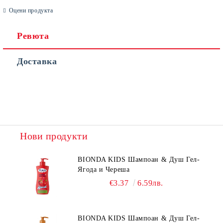
Оцени продукта
Ревюта
Доставка
Съгласен съм с
Политиката за лични данни
Ние ще се свържем с вас в рамките на работния ден.
Нови продукти
BIONDA KIDS Шампоан & Душ Гел-
Ягода и Череша
€3.37
6.59лв.
BIONDA KIDS Шампоан & Душ Гел-