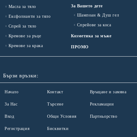
За Вашето дете
Масла за тяло
Шампоан & Душ гел
Ексфолианти за тяло
Спрейове за коса
Спрей за тяло
Кремове за ръце
Козметика за мъже
Кремове за крака
ПРОМО
Бързи връзки:
Начало
Контакт
Връщане и замяна
За Нас
Търсене
Рекламации
Вход
Общи Условия
Партньорство
Регистрация
Бисквитки