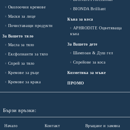
Околоочни кремове
BIONDA Brilliant
Маски за лице
Къна за коса
Почиставащи продукти
APHRODITE Оцветяваща
къна
За Вашето тяло
За Вашето дете
Масла за тяло
Шампоан & Душ гел
Ексфолианти за тяло
Спрейове за коса
Спрей за тяло
Кремове за ръце
Козметика за мъже
Кремове за крака
ПРОМО
Бързи връзки:
Начало
Контакт
Връщане и замяна