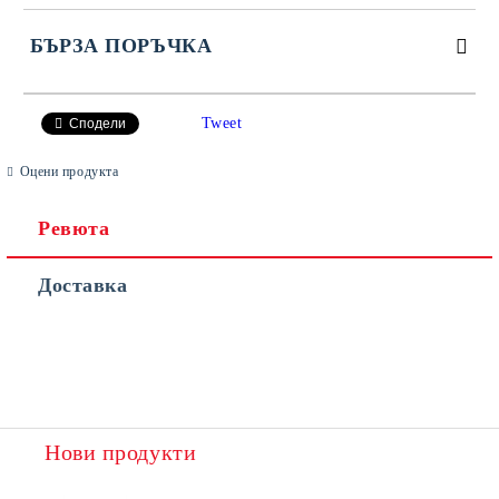
БЪРЗА ПОРЪЧКА
САМО ПОПЪЛНЕТЕ 4 ПОЛЕТА
Tweet
Сподели
Оцени продукта
Ревюта
Доставка
Съгласен съм с
Политиката за лични данни
Ние ще се свържем с вас в рамките на работния ден.
Нови продукти