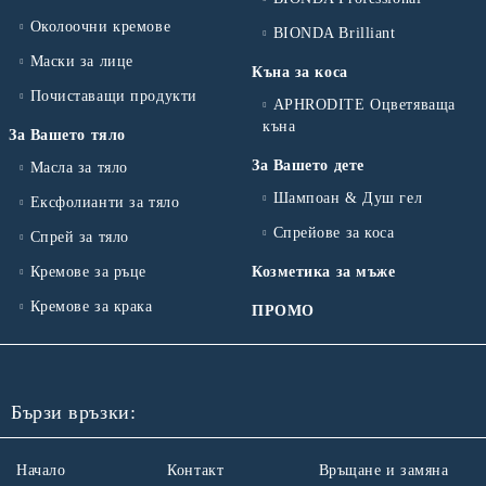
Околоочни кремове
BIONDA Brilliant
Маски за лице
Къна за коса
Почиставащи продукти
APHRODITE Оцветяваща
къна
За Вашето тяло
За Вашето дете
Масла за тяло
Шампоан & Душ гел
Ексфолианти за тяло
Спрейове за коса
Спрей за тяло
Кремове за ръце
Козметика за мъже
Кремове за крака
ПРОМО
Бързи връзки:
Начало
Контакт
Връщане и замяна