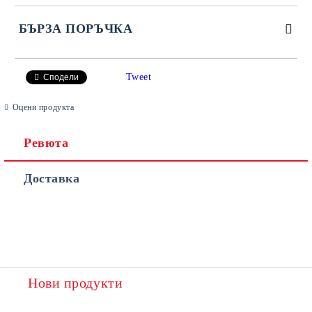
БЪРЗА ПОРЪЧКА
САМО ПОПЪЛНЕТЕ 4 ПОЛЕТА
Tweet
Сподели
Оцени продукта
Ревюта
Доставка
Съгласен съм с
Политиката за лични данни
Ние ще се свържем с вас в рамките на работния ден.
Нови продукти