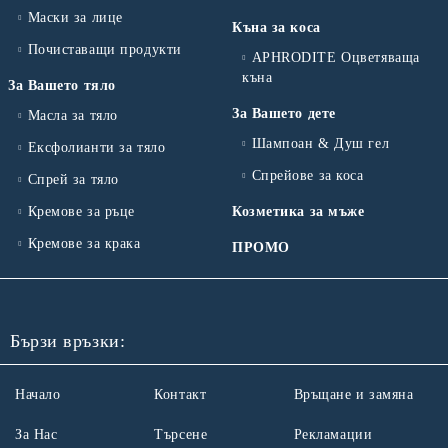
Маски за лице
Къна за коса
Почиставащи продукти
APHRODITE Оцветяваща
къна
За Вашето тяло
За Вашето дете
Масла за тяло
Шампоан & Душ гел
Ексфолианти за тяло
Спрейове за коса
Спрей за тяло
Кремове за ръце
Козметика за мъже
Кремове за крака
ПРОМО
Бързи връзки:
Начало
Контакт
Връщане и замяна
За Нас
Търсене
Рекламации