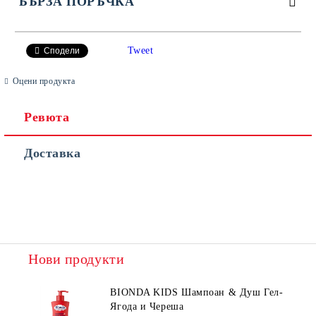
БЪРЗА ПОРЪЧКА
САМО ПОПЪЛНЕТЕ 4 ПОЛЕТА
Tweet
Сподели
Оцени продукта
Ревюта
Доставка
Съгласен съм с
Политиката за лични данни
Ние ще се свържем с вас в рамките на работния ден.
Нови продукти
BIONDA KIDS Шампоан & Душ Гел-
Ягода и Череша